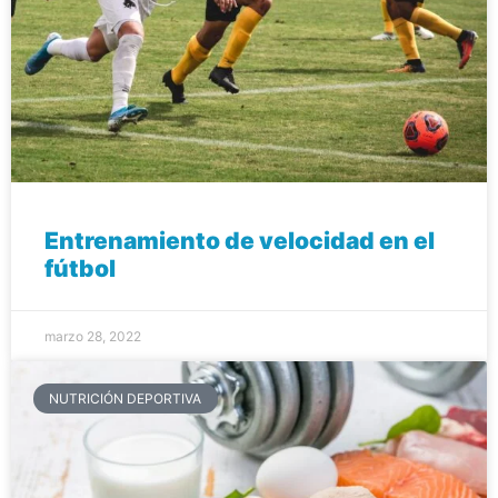
Entrenamiento de velocidad en el
fútbol
marzo 28, 2022
NUTRICIÓN DEPORTIVA