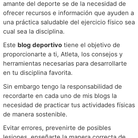
amante del deporte se de la necesidad de
ofrecer recursos e información que ayuden a
una práctica saludable del ejercicio físico sea
cual sea la disciplina.
Este
blog deportivo
tiene el objetivo de
proporcionarte a ti, Atleta, los consejos y
herramientas necesarias para desarrollarte
en tu disciplina favorita.
Sin embargo tengo la responsabilidad de
recordarte en cada uno de mis blogs la
necesidad de practicar tus actividades físicas
de manera sostenible.
Evitar errores, prevenirte de posibles
lesiones, enseñarte la manera correcta de