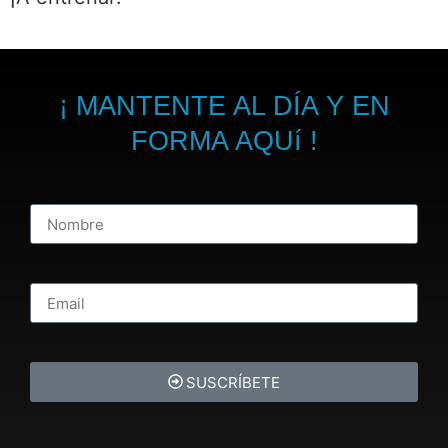
¡ MANTENTE AL DÍA Y EN
FORMA AQUí !
SUSCRÍBETE