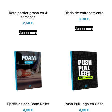
Reto perder grasa en 4
Diario de entrenamiento
semanas
3,00
€
2,50
€
Add to cart
Add to cart
Ejercicios con Foam Roller
Push Pull Legs en Casa
4,99
€
4,99
€